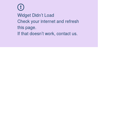
Widget Didn’t Load
Check your internet and refresh
this page.
If that doesn’t work, contact us.
HATHA YOGA - VINYASA YOGA - ASHTANGA
YOGA -YIN YOGA - YOGA ANTIGRAVITA' -