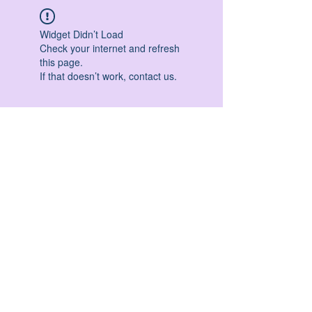
Widget Didn’t Load
Check your internet and refresh
this page.
If that doesn’t work, contact us.
HATHA YOGA - VINYASA YOGA - ASHTANGA
YOGA -YIN YOGA - YOGA ANTIGRAVITA' -