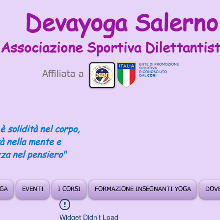
Devayoga Salerno
Associazione Sportiva
Dilettantist
Affiliata a
è solidità nel corpo,
tà nella mente e
za nel pensiero"
OGA
EVENTI
I CORSI
FORMAZIONE INSEGNANTI YOGA
DOVE
Widget Didn’t Load