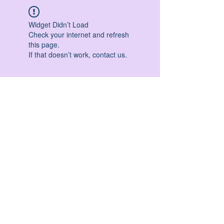
Widget Didn’t Load
Check your internet and refresh
this page.
If that doesn’t work, contact us.
HATHA YOGA - VINYASA YOGA - ASHTANGA
YOGA -YIN YOGA - YOGA ANTIGRAVITA' -