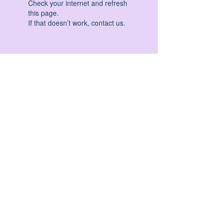
Check your internet and refresh
this page.
If that doesn’t work, contact us.
HATHA YOGA - VINYASA YOGA - ASHTANGA
YOGA -YIN YOGA - YOGA ANTIGRAVITA' -
YOGA PRE PARTO - YOGA NIDRA - YOGA
PROPS - STALL BAR YOGA - PERCORSI
INDIVIDUALI - MEDITAZIONE - SEMINARI -
RITIRI - EVENTI - FORMAZIONE