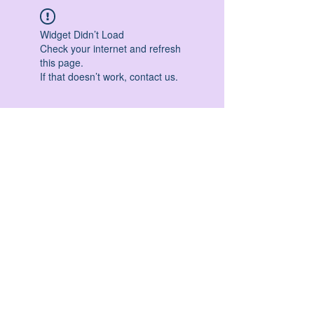
Widget Didn’t Load
Check your internet and refresh
this page.
If that doesn’t work, contact us.
HATHA YOGA - VINYASA YOGA - ASHTANGA
YOGA -YIN YOGA - YOGA ANTIGRAVITA' -