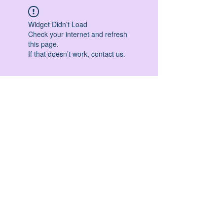
Widget Didn’t Load
Check your internet and refresh
this page.
If that doesn’t work, contact us.
HATHA YOGA - VINYASA YOGA - ASHTANGA
YOGA -YIN YOGA - YOGA ANTIGRAVITA' -