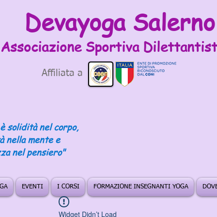
Devayoga Salerno
Associazione Sportiva
Dilettantist
Affiliata a
è solidità nel corpo,
tà nella mente e
za nel pensiero"
OGA
EVENTI
I CORSI
FORMAZIONE INSEGNANTI YOGA
DOVE
Widget Didn’t Load