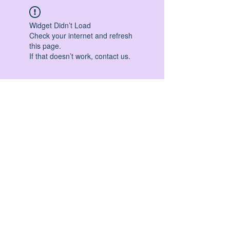
Widget Didn’t Load
Check your internet and refresh
this page.
If that doesn’t work, contact us.
HATHA YOGA - VINYASA YOGA - ASHTANGA
YOGA -YIN YOGA - YOGA ANTIGRAVITA' -