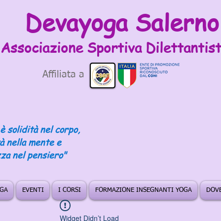
Devayoga Salerno
Associazione Sportiva
Dilettantist
Affiliata a
è solidità nel corpo,
tà nella mente e
za nel pensiero"
OGA
EVENTI
I CORSI
FORMAZIONE INSEGNANTI YOGA
DOVE
Widget Didn’t Load