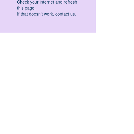
Check your internet and refresh
this page.
If that doesn’t work, contact us.
HATHA YOGA - VINYASA YOGA - ASHTANGA
YOGA -YIN YOGA - YOGA ANTIGRAVITA' -
YOGA PRE PARTO - YOGA NIDRA - YOGA
PROPS - STALL BAR YOGA - PERCORSI
INDIVIDUALI - MEDITAZIONE - SEMINARI -
RITIRI - EVENTI - FORMAZIONE