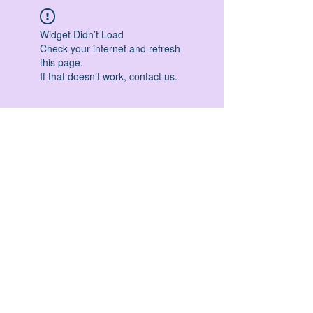
Widget Didn’t Load
Check your internet and refresh
this page.
If that doesn’t work, contact us.
HATHA YOGA - VINYASA YOGA - ASHTANGA
YOGA -YIN YOGA - YOGA ANTIGRAVITA' -