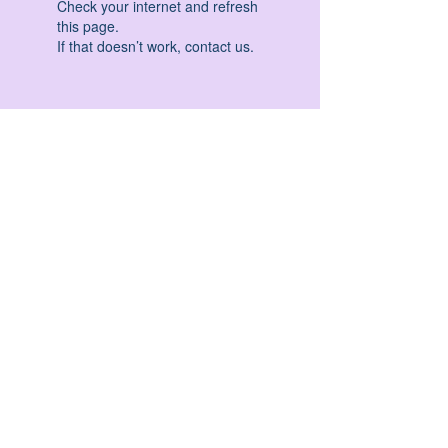
Check your internet and refresh
this page.
If that doesn’t work, contact us.
HATHA YOGA - VINYASA YOGA - ASHTANGA
YOGA -YIN YOGA - YOGA ANTIGRAVITA' -
YOGA PRE PARTO - YOGA NIDRA - YOGA
PROPS - STALL BAR YOGA - PERCORSI
INDIVIDUALI - MEDITAZIONE - SEMINARI -
RITIRI - EVENTI - FORMAZIONE