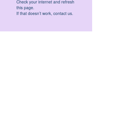
Check your internet and refresh
this page.
If that doesn’t work, contact us.
HATHA YOGA - VINYASA YOGA - ASHTANGA
YOGA -YIN YOGA - YOGA ANTIGRAVITA' -
YOGA PRE PARTO - YOGA NIDRA - YOGA
PROPS - STALL BAR YOGA - PERCORSI
INDIVIDUALI - MEDITAZIONE - SEMINARI -
RITIRI - EVENTI - FORMAZIONE