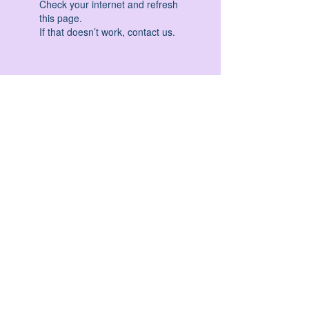
Check your internet and refresh
this page.
If that doesn’t work, contact us.
HATHA YOGA - VINYASA YOGA - ASHTANGA
YOGA -YIN YOGA - YOGA ANTIGRAVITA' -
YOGA PRE PARTO - YOGA NIDRA - YOGA
PROPS - STALL BAR YOGA - PERCORSI
INDIVIDUALI - MEDITAZIONE - SEMINARI -
RITIRI - EVENTI - FORMAZIONE