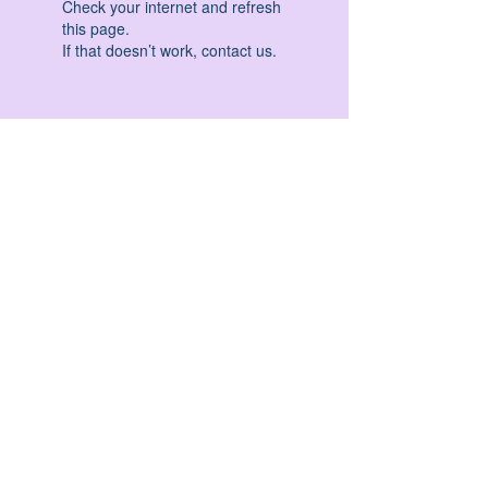
Check your internet and refresh
this page.
If that doesn’t work, contact us.
HATHA YOGA - VINYASA YOGA - ASHTANGA
YOGA -YIN YOGA - YOGA ANTIGRAVITA' -
YOGA PRE PARTO - YOGA NIDRA - YOGA
PROPS - STALL BAR YOGA - PERCORSI
INDIVIDUALI - MEDITAZIONE - SEMINARI -
RITIRI - EVENTI - FORMAZIONE