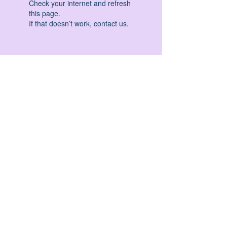
Check your internet and refresh
this page.
If that doesn’t work, contact us.
HATHA YOGA - VINYASA YOGA - ASHTANGA
YOGA -YIN YOGA - YOGA ANTIGRAVITA' -
YOGA PRE PARTO - YOGA NIDRA - YOGA
PROPS - STALL BAR YOGA - PERCORSI
INDIVIDUALI - MEDITAZIONE - SEMINARI -
RITIRI - EVENTI - FORMAZIONE