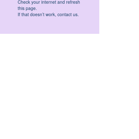
Check your internet and refresh
this page.
If that doesn’t work, contact us.
HATHA YOGA - VINYASA YOGA - ASHTANGA
YOGA -YIN YOGA - YOGA ANTIGRAVITA' -
YOGA PRE PARTO - YOGA NIDRA - YOGA
PROPS - STALL BAR YOGA - PERCORSI
INDIVIDUALI - MEDITAZIONE - SEMINARI -
RITIRI - EVENTI - FORMAZIONE