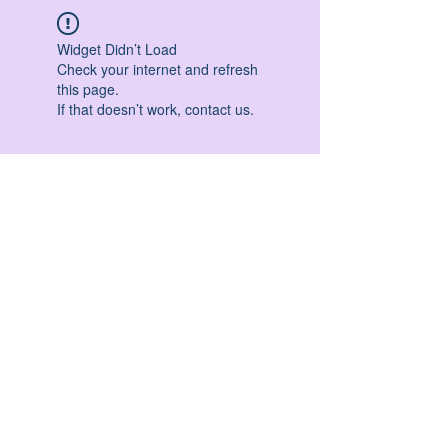
Widget Didn’t Load
Check your internet and refresh
this page.
If that doesn’t work, contact us.
HATHA YOGA - VINYASA YOGA - ASHTANGA
YOGA -YIN YOGA - YOGA ANTIGRAVITA' -