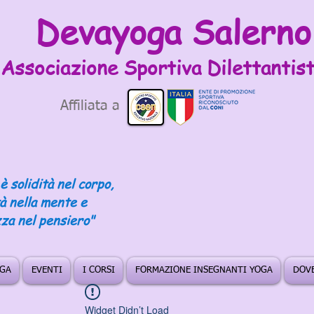
Devayoga Salerno
Associazione Sportiva
Dilettantist
Affiliata a
è solidità nel corpo,
tà nella mente e
za nel pensiero"
OGA
EVENTI
I CORSI
FORMAZIONE INSEGNANTI YOGA
DOVE
Widget Didn’t Load