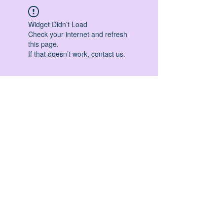
Widget Didn’t Load
Check your internet and refresh
this page.
If that doesn’t work, contact us.
HATHA YOGA - VINYASA YOGA - ASHTANGA
YOGA -YIN YOGA - YOGA ANTIGRAVITA' -