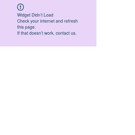
Widget Didn’t Load
Check your internet and refresh
this page.
If that doesn’t work, contact us.
HATHA YOGA - VINYASA YOGA - ASHTANGA
YOGA -YIN YOGA - YOGA ANTIGRAVITA' -