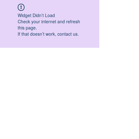
Widget Didn’t Load
Check your internet and refresh
this page.
If that doesn’t work, contact us.
HATHA YOGA - VINYASA YOGA - ASHTANGA
YOGA -YIN YOGA - YOGA ANTIGRAVITA' -