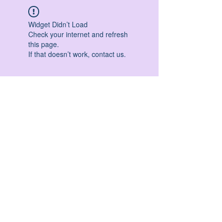
Widget Didn’t Load
Check your internet and refresh
this page.
If that doesn’t work, contact us.
HATHA YOGA - VINYASA YOGA - ASHTANGA
YOGA -YIN YOGA - YOGA ANTIGRAVITA' -