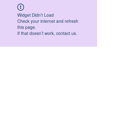
Widget Didn’t Load
Check your internet and refresh
this page.
If that doesn’t work, contact us.
HATHA YOGA - VINYASA YOGA - ASHTANGA
YOGA -YIN YOGA - YOGA ANTIGRAVITA' -