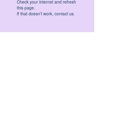
Check your internet and refresh
this page.
If that doesn’t work, contact us.
HATHA YOGA - VINYASA YOGA - ASHTANGA
YOGA -YIN YOGA - YOGA ANTIGRAVITA' -
YOGA PRE PARTO - YOGA NIDRA - YOGA
PROPS - STALL BAR YOGA - PERCORSI
INDIVIDUALI - MEDITAZIONE - SEMINARI -
RITIRI - EVENTI - FORMAZIONE