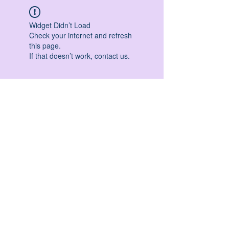
Widget Didn’t Load
Check your internet and refresh
this page.
If that doesn’t work, contact us.
HATHA YOGA - VINYASA YOGA - ASHTANGA
YOGA -YIN YOGA - YOGA ANTIGRAVITA' -