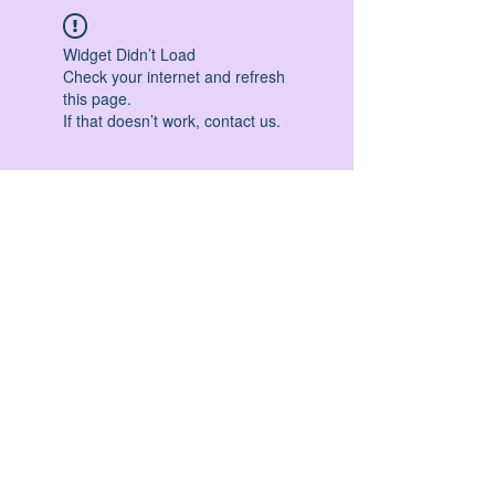
Widget Didn’t Load
Check your internet and refresh
this page.
If that doesn’t work, contact us.
HATHA YOGA - VINYASA YOGA - ASHTANGA
YOGA -YIN YOGA - YOGA ANTIGRAVITA' -