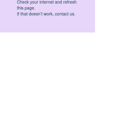
Check your internet and refresh
this page.
If that doesn’t work, contact us.
HATHA YOGA - VINYASA YOGA - ASHTANGA
YOGA -YIN YOGA - YOGA ANTIGRAVITA' -
YOGA PRE PARTO - YOGA NIDRA - YOGA
PROPS - STALL BAR YOGA - PERCORSI
INDIVIDUALI - MEDITAZIONE - SEMINARI -
RITIRI - EVENTI - FORMAZIONE