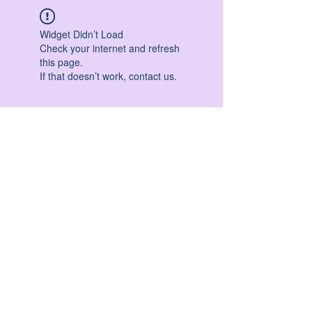
Widget Didn’t Load
Check your internet and refresh
this page.
If that doesn’t work, contact us.
HATHA YOGA - VINYASA YOGA - ASHTANGA
YOGA -YIN YOGA - YOGA ANTIGRAVITA' -