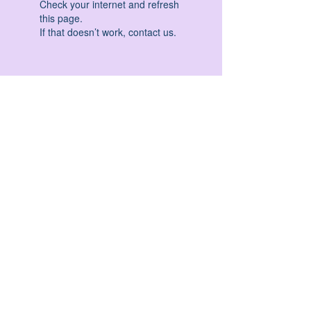
Check your internet and refresh
this page.
If that doesn’t work, contact us.
HATHA YOGA - VINYASA YOGA - ASHTANGA
YOGA -YIN YOGA - YOGA ANTIGRAVITA' -
YOGA PRE PARTO - YOGA NIDRA - YOGA
PROPS - STALL BAR YOGA - PERCORSI
INDIVIDUALI - MEDITAZIONE - SEMINARI -
RITIRI - EVENTI - FORMAZIONE