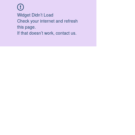
Widget Didn’t Load
Check your internet and refresh
this page.
If that doesn’t work, contact us.
HATHA YOGA - VINYASA YOGA - ASHTANGA
YOGA -YIN YOGA - YOGA ANTIGRAVITA' -