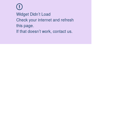
Widget Didn’t Load
Check your internet and refresh
this page.
If that doesn’t work, contact us.
HATHA YOGA - VINYASA YOGA - ASHTANGA
YOGA -YIN YOGA - YOGA ANTIGRAVITA' -