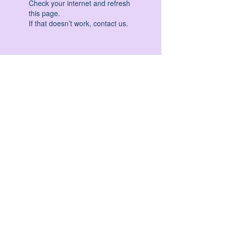
Check your internet and refresh
this page.
If that doesn’t work, contact us.
HATHA YOGA - VINYASA YOGA - ASHTANGA
YOGA -YIN YOGA - YOGA ANTIGRAVITA' -
YOGA PRE PARTO - YOGA NIDRA - YOGA
PROPS - STALL BAR YOGA - PERCORSI
INDIVIDUALI - MEDITAZIONE - SEMINARI -
RITIRI - EVENTI - FORMAZIONE