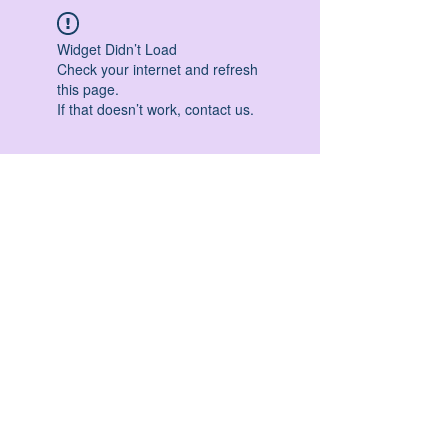
Widget Didn’t Load
Check your internet and refresh
this page.
If that doesn’t work, contact us.
HATHA YOGA - VINYASA YOGA - ASHTANGA
YOGA -YIN YOGA - YOGA ANTIGRAVITA' -