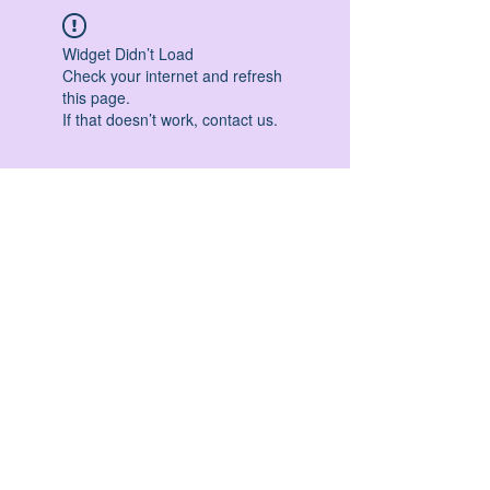
Widget Didn’t Load
Check your internet and refresh
this page.
If that doesn’t work, contact us.
HATHA YOGA - VINYASA YOGA - ASHTANGA
YOGA -YIN YOGA - YOGA ANTIGRAVITA' -