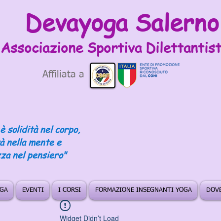
Devayoga Salerno
Associazione Sportiva
Dilettantist
Affiliata a
è solidità nel corpo,
tà nella mente e
za nel pensiero"
OGA
EVENTI
I CORSI
FORMAZIONE INSEGNANTI YOGA
DOVE
Widget Didn’t Load