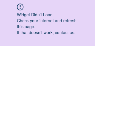
Widget Didn’t Load
Check your internet and refresh
this page.
If that doesn’t work, contact us.
HATHA YOGA - VINYASA YOGA - ASHTANGA
YOGA -YIN YOGA - YOGA ANTIGRAVITA' -