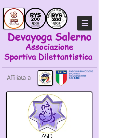
Devayoga Salerno
Associazione
Sportiva
Dilettantistica
Affiliata a