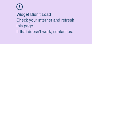
Widget Didn’t Load
Check your internet and refresh
this page.
If that doesn’t work, contact us.
HATHA YOGA - VINYASA YOGA - ASHTANGA
YOGA -YIN YOGA - YOGA ANTIGRAVITA' -