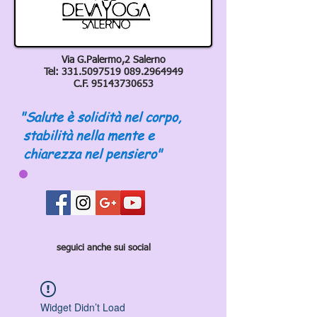
Via G.Palermo,2 Salerno
Tel:
331.5097519 089
.2964949
C.F.
95143730653
"Salute è solidità nel corpo,
stabilità nella mente e
chiarezza nel pensiero"
seguici anche sui social
Widget Didn’t Load