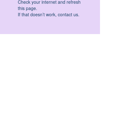
Check your internet and refresh
this page.
If that doesn’t work, contact us.
HATHA YOGA - VINYASA YOGA - ASHTANGA
YOGA -YIN YOGA - YOGA ANTIGRAVITA' -
YOGA PRE PARTO - YOGA NIDRA - YOGA
PROPS - STALL BAR YOGA - PERCORSI
INDIVIDUALI - MEDITAZIONE - SEMINARI -
RITIRI - EVENTI - FORMAZIONE