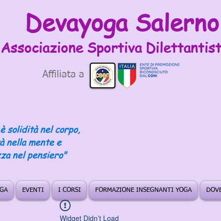
Devayoga Salerno
Associazione Sportiva
Dilettantist
Affiliata a
è solidità nel corpo,
tà nella mente e
za nel pensiero"
OGA
EVENTI
I CORSI
FORMAZIONE INSEGNANTI YOGA
DOVE
Widget Didn’t Load