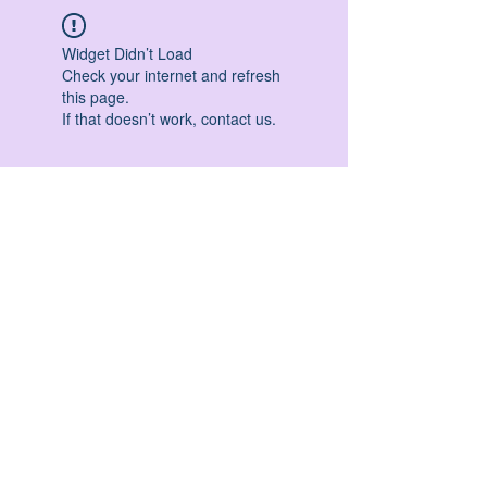
Widget Didn’t Load
Check your internet and refresh
this page.
If that doesn’t work, contact us.
HATHA YOGA - VINYASA YOGA - ASHTANGA
YOGA -YIN YOGA - YOGA ANTIGRAVITA' -