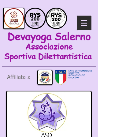
Devayoga Salerno
Associazione
Sportiva
Dilettantistica
Affiliata a