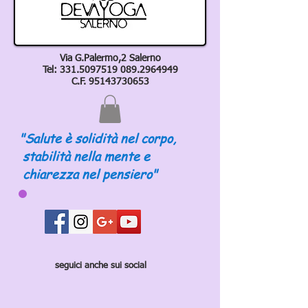
Via G.Palermo,2 Salerno
Tel:
331.5097519 089
.2964949
C.F.
95143730653
"Salute è solidità nel corpo,
stabilità nella mente e
chiarezza nel pensiero"
seguici anche sui social