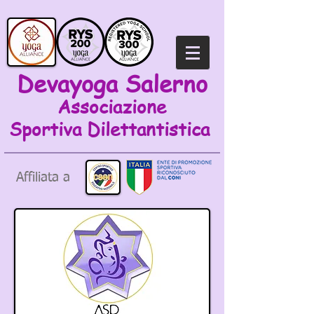
Devayoga Salerno
Associazione
Sportiva
Dilettantistica
Affiliata a