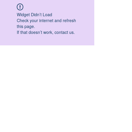
Widget Didn’t Load
Check your internet and refresh
this page.
If that doesn’t work, contact us.
HATHA YOGA - VINYASA YOGA - ASHTANGA
YOGA -YIN YOGA - YOGA ANTIGRAVITA' -