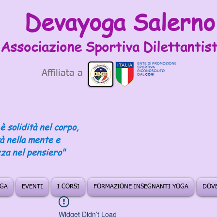
Devayoga Salerno
Associazione Sportiva
Dilettantist
Affiliata a
è solidità nel corpo,
tà nella mente e
za nel pensiero"
OGA
EVENTI
I CORSI
FORMAZIONE INSEGNANTI YOGA
DOVE
Widget Didn’t Load