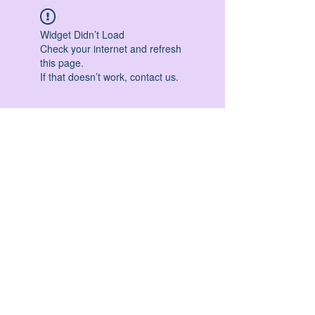
Widget Didn’t Load
Check your internet and refresh
this page.
If that doesn’t work, contact us.
HATHA YOGA - VINYASA YOGA - ASHTANGA
YOGA -YIN YOGA - YOGA ANTIGRAVITA' -