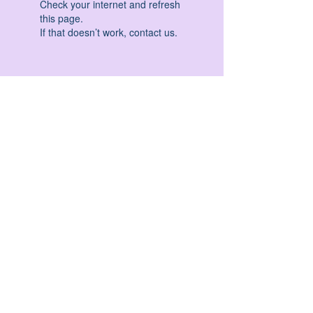
Check your internet and refresh
this page.
If that doesn’t work, contact us.
HATHA YOGA - VINYASA YOGA - ASHTANGA
YOGA -YIN YOGA - YOGA ANTIGRAVITA' -
YOGA PRE PARTO - YOGA NIDRA - YOGA
PROPS - STALL BAR YOGA - PERCORSI
INDIVIDUALI - MEDITAZIONE - SEMINARI -
RITIRI - EVENTI - FORMAZIONE