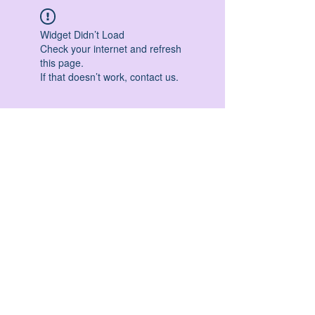
Widget Didn’t Load
Check your internet and refresh
this page.
If that doesn’t work, contact us.
HATHA YOGA - VINYASA YOGA - ASHTANGA
YOGA -YIN YOGA - YOGA ANTIGRAVITA' -